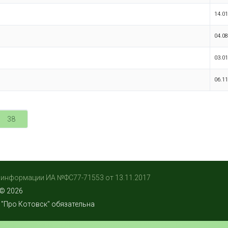
14.01
04.08
03.01
06.11
38
 информации ИА №ФС77-71553 от 13.11.2017
 © 2026
"Про Котовск" обязательна